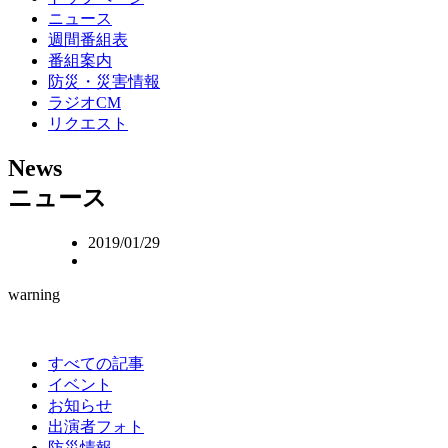
ニュース
週間番組表
番組案内
防災・災害情報
ラジオCM
リクエスト
N
ews
ニュース
2019/01/29
warning
すべての記事
イベント
お知らせ
出演者フォト
防災情報