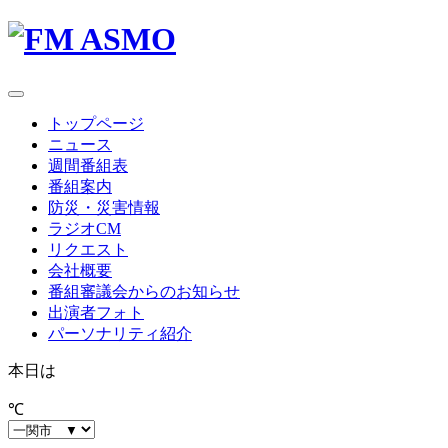
toggle
navigation
トップページ
ニュース
週間番組表
番組案内
防災・災害情報
ラジオCM
リクエスト
会社概要
番組審議会からのお知らせ
出演者フォト
パーソナリティ紹介
本日は
℃