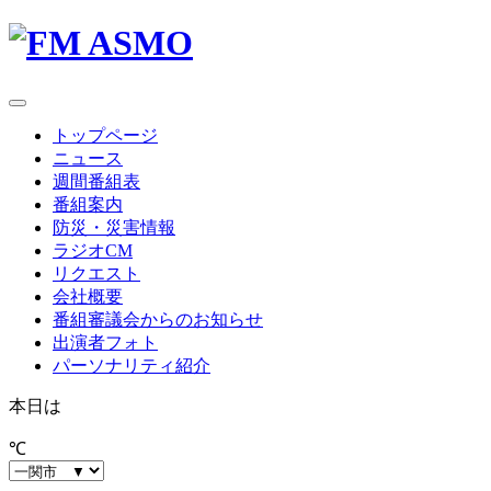
toggle
navigation
トップページ
ニュース
週間番組表
番組案内
防災・災害情報
ラジオCM
リクエスト
会社概要
番組審議会からのお知らせ
出演者フォト
パーソナリティ紹介
本日は
℃