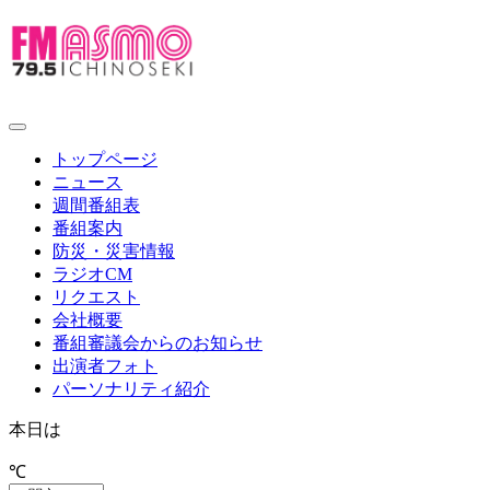
toggle
navigation
トップページ
ニュース
週間番組表
番組案内
防災・災害情報
ラジオCM
リクエスト
会社概要
番組審議会からのお知らせ
出演者フォト
パーソナリティ紹介
本日は
℃