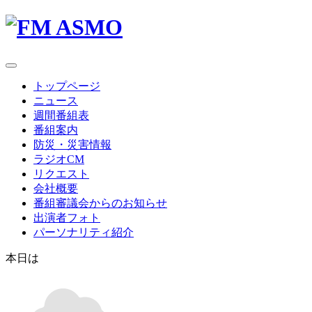
toggle
navigation
トップページ
ニュース
週間番組表
番組案内
防災・災害情報
ラジオCM
リクエスト
会社概要
番組審議会からのお知らせ
出演者フォト
パーソナリティ紹介
本日は