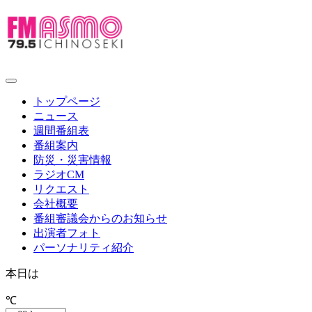
toggle
navigation
トップページ
ニュース
週間番組表
番組案内
防災・災害情報
ラジオCM
リクエスト
会社概要
番組審議会からのお知らせ
出演者フォト
パーソナリティ紹介
本日は
℃