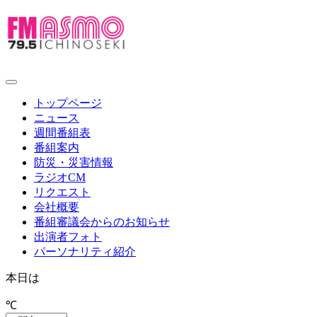
toggle
navigation
トップページ
ニュース
週間番組表
番組案内
防災・災害情報
ラジオCM
リクエスト
会社概要
番組審議会からのお知らせ
出演者フォト
パーソナリティ紹介
本日は
℃