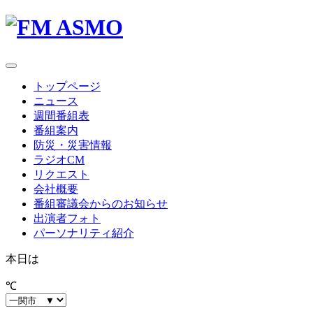
toggle
navigation
トップページ
ニュース
週間番組表
番組案内
防災・災害情報
ラジオCM
リクエスト
会社概要
番組審議会からのお知らせ
出演者フォト
パーソナリティ紹介
本日は
℃