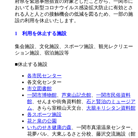
府県を緊急事態措置の対象としたことから、一関市に
おいても新型コロナウイルス感染拡大防止に有効とさ
れる人と人との接触機会の低減を図るため、一部の施
設の利用を休止いたします。
1 利用を休止する施設
集会施設、文化施設、スポーツ施設、観光レクリエー
ション施設、宿泊施設等
■休止する施設
各市民センター
各文化センター
市立図書館
一関市博物館
、
芦東山記念館
、
一関市民俗資料
館
、せんまや街角資料館、
石と賢治のミュージア
ム
、きらら室根山天文台、
大籠キリシタン資料館
各スポーツ施設
花と泉の公園
いちのせき健康の森
、一関市真湯温泉センター、
花夢パル、大東ふるさと分校、藤沢交流施設（館