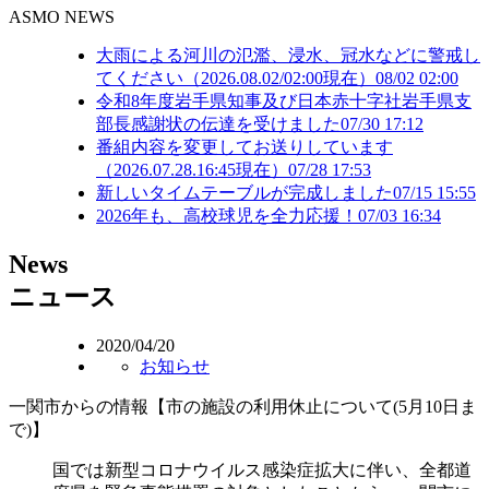
ASMO NEWS
大雨による河川の氾濫、浸水、冠水などに警戒し
てください（2026.08.02/02:00現在）
08/02 02:00
令和8年度岩手県知事及び日本赤十字社岩手県支
部長感謝状の伝達を受けました
07/30 17:12
番組内容を変更してお送りしています
（2026.07.28.16:45現在）
07/28 17:53
新しいタイムテーブルが完成しました
07/15 15:55
2026年も、高校球児を全力応援！
07/03 16:34
N
ews
ニュース
2020/04/20
お知らせ
一関市からの情報【市の施設の利用休止について(5月10日ま
で)】
国では新型コロナウイルス感染症拡大に伴い、全都道