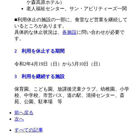
ケ森高原ホテル）
老人福祉センター、サン・アビリティーズ一関
■利用休止の施設の一部に、食堂など営業を継続して
いるところがあります。
具体的な休止状況は、
各施設
に問い合わせが必要で
す。
2 利用を休止する期間
令和2年4月19日（日）から5月10日（日）
3 利用を継続する施設
保育園、こども園、放課後児童クラブ、幼稚園、小学
校、中学校、市営バス、道の駅、清掃センター、斎
苑、公園、駐車場 等
前へ戻る
次へ
すべての記事