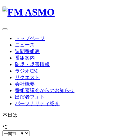
toggle
navigation
トップページ
ニュース
週間番組表
番組案内
防災・災害情報
ラジオCM
リクエスト
会社概要
番組審議会からのお知らせ
出演者フォト
パーソナリティ紹介
本日は
℃