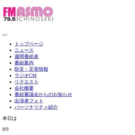
toggle
navigation
トップページ
ニュース
週間番組表
番組案内
防災・災害情報
ラジオCM
リクエスト
会社概要
番組審議会からのお知らせ
出演者フォト
パーソナリティ紹介
本日は
8/9