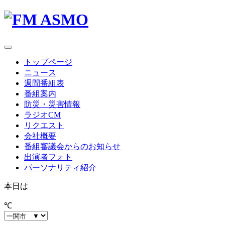
toggle
navigation
トップページ
ニュース
週間番組表
番組案内
防災・災害情報
ラジオCM
リクエスト
会社概要
番組審議会からのお知らせ
出演者フォト
パーソナリティ紹介
本日は
℃