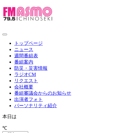
toggle
navigation
トップページ
ニュース
週間番組表
番組案内
防災・災害情報
ラジオCM
リクエスト
会社概要
番組審議会からのお知らせ
出演者フォト
パーソナリティ紹介
本日は
℃