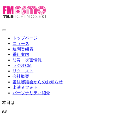
toggle
navigation
トップページ
ニュース
週間番組表
番組案内
防災・災害情報
ラジオCM
リクエスト
会社概要
番組審議会からのお知らせ
出演者フォト
パーソナリティ紹介
本日は
8/8